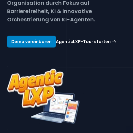
Organisation durch Fokus auf
Dashboard-Login
Barrierefreiheit, KI & innovative
Orchestrierung von KI-Agenten.
Demo vereinbaren
AgenticLXP-Tour starten