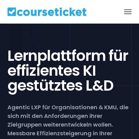
Default
Über uns
Lernplattform für
Plattform
effizientes KI
Lösungen
gestütztes L&D
Kunden
Agentic LXP für Organisationen & KMU, die
sich mit den Anforderungen ihrer
Preise
Zielgruppen weiterentwickeln wollen.
Messbare Effizienzsteigerung in Ihrer