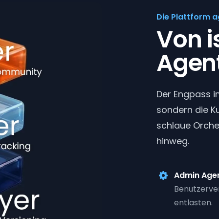
Die Plattform ag
Von is
Agen
Der Engpass im
sondern die Ku
schlaue Orche
hinweg.
Admin Age
Benutzerver
entlasten.